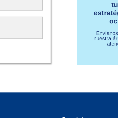
t
estraté
oc
Envíanos
nuestra ár
aten